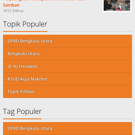
Samban
1012 Dilihat
Topik Populer
DPRD Bengkulu Utara
Bengkulu Utara
dr Hj Herawati
RSUD Arga Makmur
Topik Pilihan
Tag Populer
DPRD Bengkulu Utara