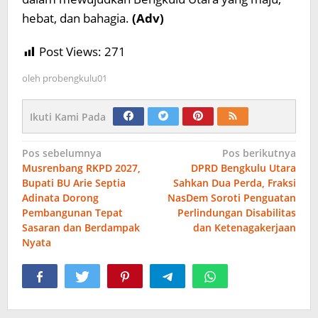
hebat, dan bahagia.
(Adv)
Post Views:
271
oleh
probengkulu01
Ikuti Kami Pada
Navigasi
Pos sebelumnya
Pos berikutnya
Musrenbang RKPD 2027,
DPRD Bengkulu Utara
pos
Bupati BU Arie Septia
Sahkan Dua Perda, Fraksi
Adinata Dorong
NasDem Soroti Penguatan
Pembangunan Tepat
Perlindungan Disabilitas
Sasaran dan Berdampak
dan Ketenagakerjaan
Nyata