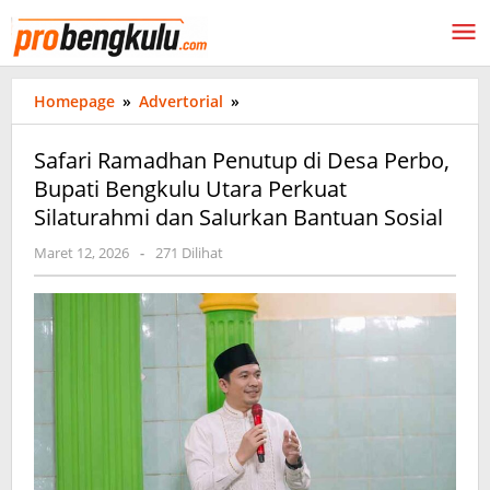
Lewati
ke
konten
Safari
Homepage
»
Advertorial
»
Ramadhan
Penutup
Safari Ramadhan Penutup di Desa Perbo,
di
Bupati Bengkulu Utara Perkuat
Desa
Silaturahmi dan Salurkan Bantuan Sosial
Perbo,
Bupati
oleh
Maret 12, 2026
-
271 Dilihat
Bengkulu
probengkulu01
Utara
Perkuat
Silaturahmi
dan
Salurkan
Bantuan
Sosial