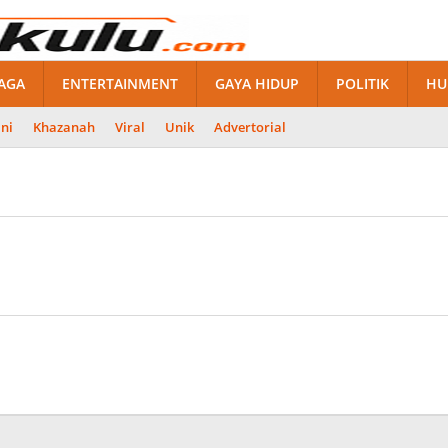
AGA
ENTERTAINMENT
GAYA HIDUP
POLITIK
HU
ni
Khazanah
Viral
Unik
Advertorial