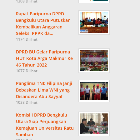
1308 Dilihat
Rapat Paripurna DPRD
Bengkulu Utara Putuskan
Kembalikan Anggaran
Seleksi PPPK da…
1174 Dilihat
DPRD BU Gelar Paripurna
HUT Kota Arga Makmur Ke
46 Tahun 2022
1077 Dilihat
Panglima TNI: Filipina Janji
Bebaskan Lima WNI yang
Disandera Abu Sayyaf
1038 Dilihat
Komisi I DPRD Bengkulu
Utara Siap Perjuangkan
Kemajuan Universitas Ratu
Samban