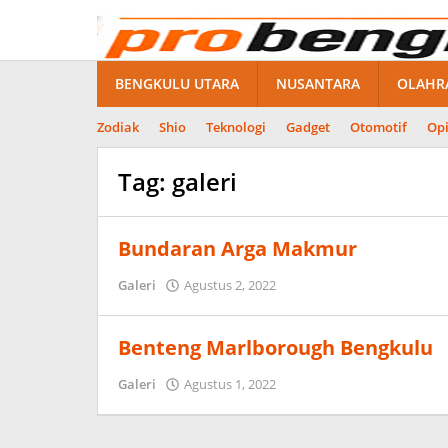
Lewati
ke
konten
BENGKULU UTARA
NUSANTARA
OLAHR
Zodiak
Shio
Teknologi
Gadget
Otomotif
Opi
Tag:
galeri
Bundaran Arga Makmur
oleh
Galeri
Agustus 2, 2022
probengkulu01
Benteng Marlborough Bengkulu
oleh
Galeri
Agustus 1, 2022
probengkulu01