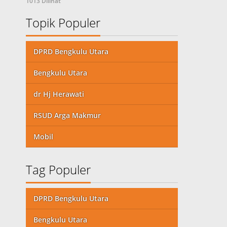
1013 Dilihat
Topik Populer
DPRD Bengkulu Utara
Bengkulu Utara
dr Hj Herawati
RSUD Arga Makmur
Mobil
Tag Populer
DPRD Bengkulu Utara
Bengkulu Utara