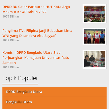
DPRD BU Gelar Paripurna HUT Kota Arga
Makmur Ke 46 Tahun 2022
1079 Dilihat
Panglima TNI: Filipina Janji Bebaskan Lima
WNI yang Disandera Abu Sayyaf
1039 Dilihat
Komisi I DPRD Bengkulu Utara Siap
Perjuangkan Kemajuan Universitas Ratu
Samban
1013 Dilihat
Topik Populer
DPRD Bengkulu Utara
Bengkulu Utara