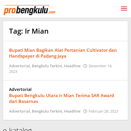
Lewati
ke
konten
Tag:
Ir Mian
Bupati Mian Bagikan Alat Pertanian Cultivator dan
Handspayer di Padang Jaya
Advertorial
,
Bengkulu Terkini
,
Headline
Desember 14,
oleh
2023
probengkulu01
Advertorial
Bupati Bengkulu Utara Ir Mian Terima SAR Award
dari Basarnas
oleh
Advertorial
,
Bengkulu Terkini
,
Headline
Februari 28, 2023
probe
e-katalog