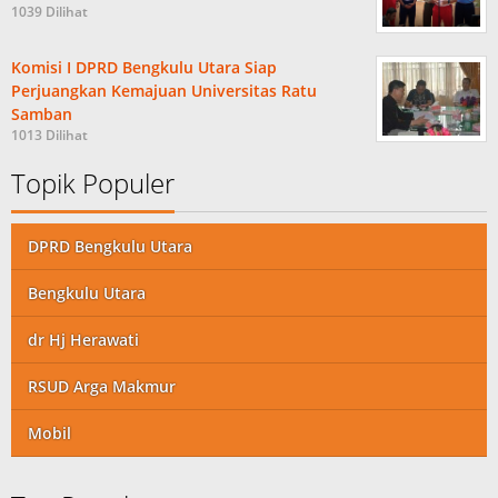
1039 Dilihat
Komisi I DPRD Bengkulu Utara Siap
Perjuangkan Kemajuan Universitas Ratu
Samban
1013 Dilihat
Topik Populer
DPRD Bengkulu Utara
Bengkulu Utara
dr Hj Herawati
RSUD Arga Makmur
Mobil