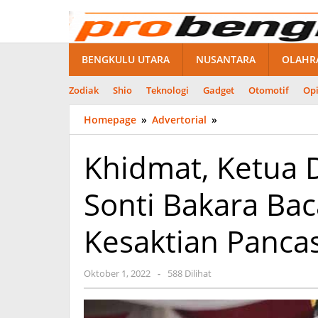
Lewati
ke
konten
BENGKULU UTARA
NUSANTARA
OLAHR
Zodiak
Shio
Teknologi
Gadget
Otomotif
Opi
Khidmat,
Homepage
»
Advertorial
»
Ketua
DPRD
Khidmat, Ketua 
Bengkulu
Utara
Sonti Bakara Bac
Sonti
Bakara
Bacakan
Kesaktian Pancas
Naskah
Ikrar
Hari
oleh
Oktober 1, 2022
-
588 Dilihat
Kesaktian
probengkulu01
Pancasila