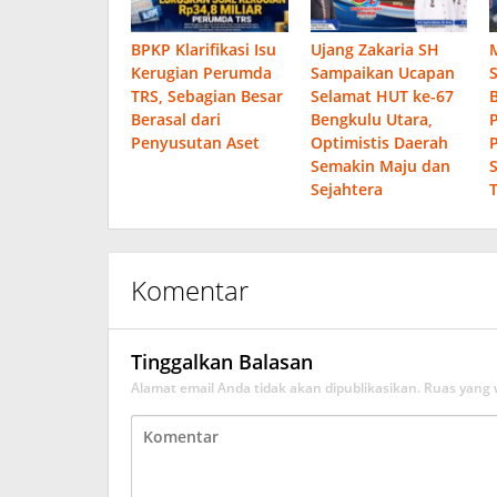
BPKP Klarifikasi Isu
Ujang Zakaria SH
Kerugian Perumda
Sampaikan Ucapan
TRS, Sebagian Besar
Selamat HUT ke-67
Berasal dari
Bengkulu Utara,
Penyusutan Aset
Optimistis Daerah
Semakin Maju dan
Sejahtera
Komentar
Tinggalkan Balasan
Alamat email Anda tidak akan dipublikasikan.
Ruas yang 