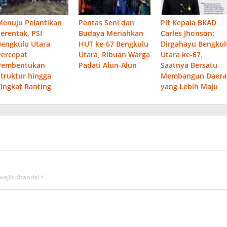
Menuju Pelantikan
Pentas Seni dan
Plt Kepala BKAD
Serentak, PSI
Budaya Meriahkan
Carles Jhonson:
Bengkulu Utara
HUT ke-67 Bengkulu
Dirgahayu Bengkul
Percepat
Utara, Ribuan Warga
Utara ke-67,
Pembentukan
Padati Alun-Alun
Saatnya Bersatu
Struktur hingga
Membangun Daera
Tingkat Ranting
yang Lebih Maju
wajib ditandai
*