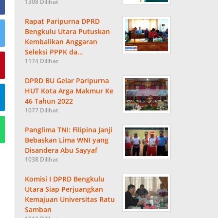
1308 Dilihat
Rapat Paripurna DPRD
Bengkulu Utara Putuskan
Kembalikan Anggaran
Seleksi PPPK da…
1174 Dilihat
DPRD BU Gelar Paripurna
HUT Kota Arga Makmur Ke
46 Tahun 2022
1077 Dilihat
Panglima TNI: Filipina Janji
Bebaskan Lima WNI yang
Disandera Abu Sayyaf
1038 Dilihat
Komisi I DPRD Bengkulu
Utara Siap Perjuangkan
Kemajuan Universitas Ratu
Samban