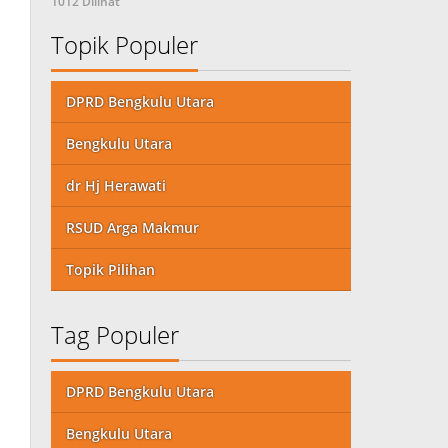
1012 Dilihat
Topik Populer
DPRD Bengkulu Utara
Bengkulu Utara
dr Hj Herawati
RSUD Arga Makmur
Topik Pilihan
Tag Populer
DPRD Bengkulu Utara
Bengkulu Utara