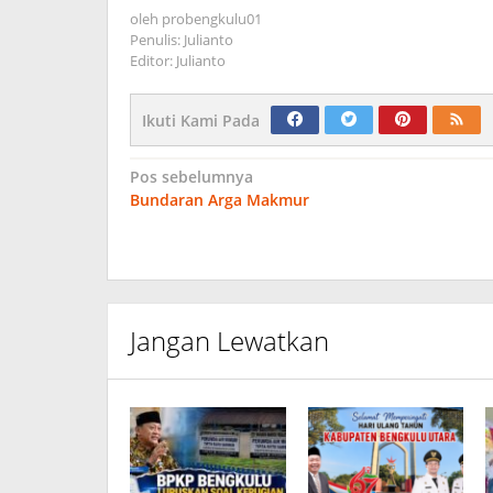
oleh
probengkulu01
Penulis: Julianto
Editor: Julianto
Ikuti Kami Pada
Navigasi
Pos sebelumnya
Bundaran Arga Makmur
pos
Jangan Lewatkan