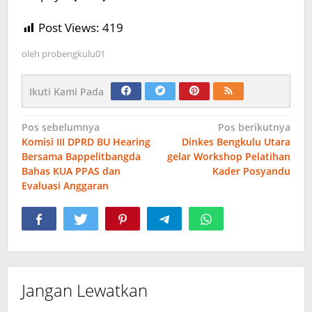
Post Views:
419
oleh
probengkulu01
Ikuti Kami Pada
Navigasi
Pos sebelumnya
Pos berikutnya
Komisi III DPRD BU Hearing
Dinkes Bengkulu Utara
pos
Bersama Bappelitbangda
gelar Workshop Pelatihan
Bahas KUA PPAS dan
Kader Posyandu
Evaluasi Anggaran
Jangan Lewatkan