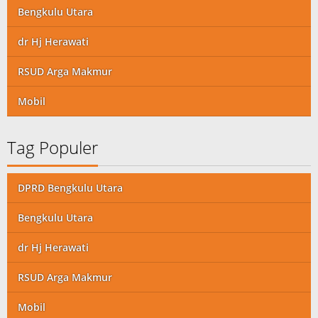
Bengkulu Utara
dr Hj Herawati
RSUD Arga Makmur
Mobil
Tag Populer
DPRD Bengkulu Utara
Bengkulu Utara
dr Hj Herawati
RSUD Arga Makmur
Mobil