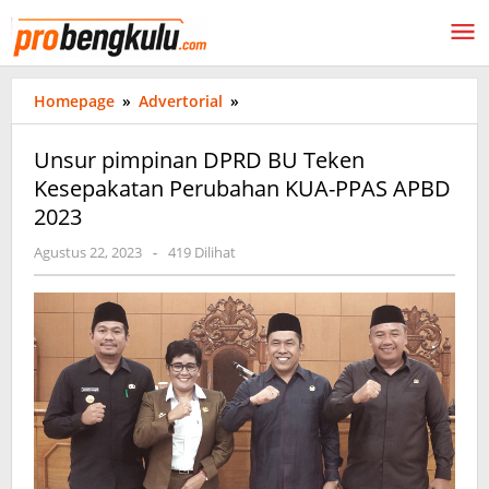
Lewati
ke
konten
Unsur
Homepage
»
Advertorial
»
pimpinan
DPRD
Unsur pimpinan DPRD BU Teken
BU
Kesepakatan Perubahan KUA-PPAS APBD
Teken
2023
Kesepakatan
Perubahan
oleh
Agustus 22, 2023
-
419 Dilihat
KUA-
probengkulu01
PPAS
APBD
2023