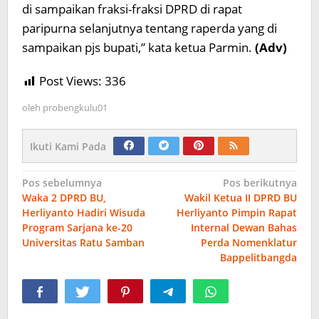
di sampaikan fraksi-fraksi DPRD di rapat
paripurna selanjutnya tentang raperda yang di
sampaikan pjs bupati,” kata ketua Parmin.
(Adv)
Post Views:
336
oleh
probengkulu01
Ikuti Kami Pada
Navigasi
Pos sebelumnya
Pos berikutnya
Waka 2 DPRD BU,
Wakil Ketua II DPRD BU
pos
Herliyanto Hadiri Wisuda
Herliyanto Pimpin Rapat
Program Sarjana ke-20
Internal Dewan Bahas
Universitas Ratu Samban
Perda Nomenklatur
Bappelitbangda