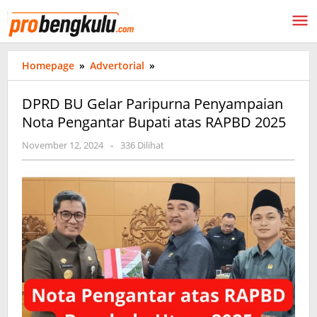
Lewati
ke
konten
DPRD
Homepage
»
Advertorial
»
BU
Gelar
DPRD BU Gelar Paripurna Penyampaian
Paripurna
Nota Pengantar Bupati atas RAPBD 2025
Penyampaian
Nota
oleh
November 12, 2024
-
336 Dilihat
Pengantar
probengkulu01
Bupati
atas
RAPBD
2025