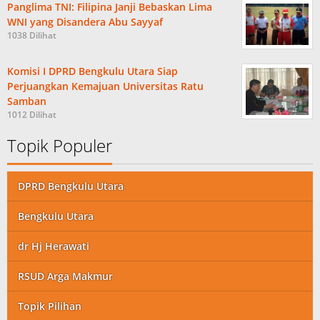
Panglima TNI: Filipina Janji Bebaskan Lima
WNI yang Disandera Abu Sayyaf
1038 Dilihat
Komisi I DPRD Bengkulu Utara Siap
Perjuangkan Kemajuan Universitas Ratu
Samban
1012 Dilihat
Topik Populer
DPRD Bengkulu Utara
Bengkulu Utara
dr Hj Herawati
RSUD Arga Makmur
Topik Pilihan