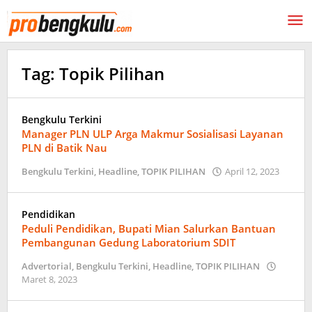
Lewati
ke
konten
Tag:
Topik Pilihan
Bengkulu Terkini
Manager PLN ULP Arga Makmur Sosialisasi Layanan
PLN di Batik Nau
oleh
Bengkulu Terkini
,
Headline
,
TOPIK PILIHAN
April 12, 2023
probe
Pendidikan
Peduli Pendidikan, Bupati Mian Salurkan Bantuan
Pembangunan Gedung Laboratorium SDIT
Advertorial
,
Bengkulu Terkini
,
Headline
,
TOPIK PILIHAN
oleh
Maret 8, 2023
probengkulu01