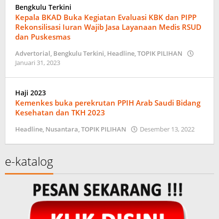
Bengkulu Terkini
Kepala BKAD Buka Kegiatan Evaluasi KBK dan PIPP
Rekonsilisasi Iuran Wajib Jasa Layanaan Medis RSUD
dan Puskesmas
Advertorial
,
Bengkulu Terkini
,
Headline
,
TOPIK PILIHAN
oleh
Januari 31, 2023
probengkulu01
Haji 2023
Kemenkes buka perekrutan PPIH Arab Saudi Bidang
Kesehatan dan TKH 2023
oleh
Headline
,
Nusantara
,
TOPIK PILIHAN
Desember 13, 2022
probe
e-katalog