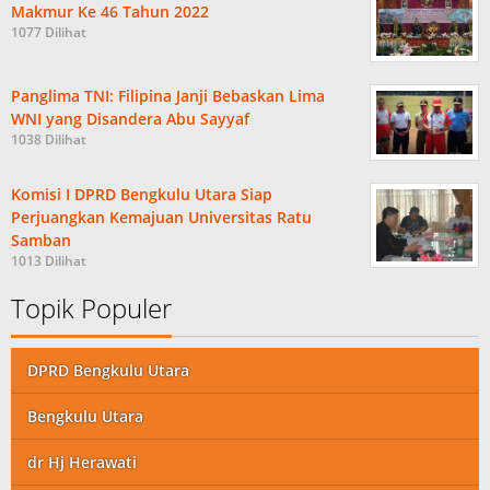
Makmur Ke 46 Tahun 2022
1077 Dilihat
Panglima TNI: Filipina Janji Bebaskan Lima
WNI yang Disandera Abu Sayyaf
1038 Dilihat
Komisi I DPRD Bengkulu Utara Siap
Perjuangkan Kemajuan Universitas Ratu
Samban
1013 Dilihat
Topik Populer
DPRD Bengkulu Utara
Bengkulu Utara
dr Hj Herawati