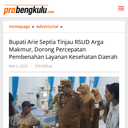
Lewati
ke
konten
Bupati
Homepage
»
Advertorial
»
Arie
Septia
Bupati Arie Septia Tinjau RSUD Arga
Tinjau
Makmur, Dorong Percepatan
RSUD
Pembenahan Layanan Kesehatan Daerah
Arga
Makmur,
oleh
Mei 5, 2025
-
279 Dilihat
Dorong
probengkulu01
Percepatan
Pembenahan
Layanan
Kesehatan
Daerah