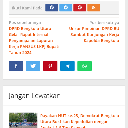
Ikuti Kami Pada
Navigasi
Pos sebelumnya
Pos berikutnya
DPRD Bengkulu Utara
Unsur Pimpinan DPRD BU
pos
Gelar Rapat Internal
Sambut Kunjungan Kerja
Penyampaian Laporan
Kapolda Bengkulu
Kerja PANSUS LKPJ Bupati
Tahun 2024
Jangan Lewatkan
Rayakan HUT ke-25, Demokrat Bengkulu
Utara Buktikan Kepedulian dengan
Angkut 1,6 Ton Sampah