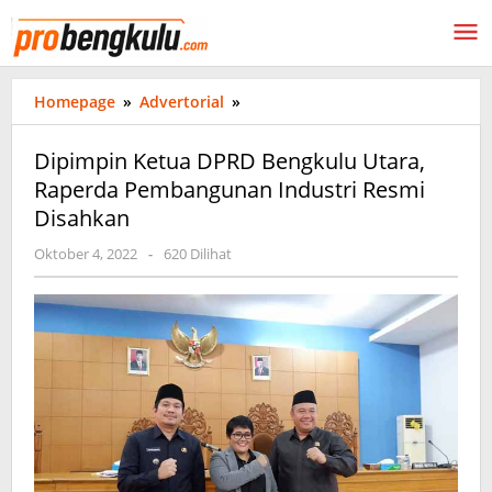
Lewati
ke
konten
Dipimpin
Homepage
»
Advertorial
»
Ketua
DPRD
Dipimpin Ketua DPRD Bengkulu Utara,
Bengkulu
Raperda Pembangunan Industri Resmi
Utara,
Disahkan
Raperda
Pembangunan
oleh
Oktober 4, 2022
-
620 Dilihat
Industri
probengkulu01
Resmi
Disahkan