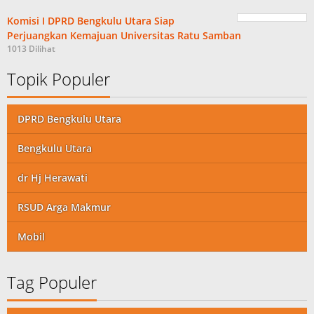
Komisi I DPRD Bengkulu Utara Siap
Perjuangkan Kemajuan Universitas Ratu Samban
1013 Dilihat
Topik Populer
DPRD Bengkulu Utara
Bengkulu Utara
dr Hj Herawati
RSUD Arga Makmur
Mobil
Tag Populer