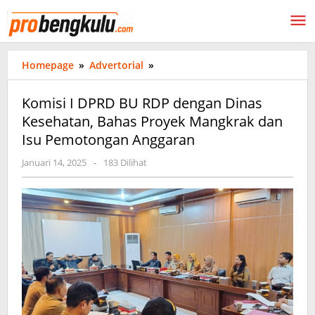
Lewati
ke
konten
Komisi
Homepage
»
Advertorial
»
I
DPRD
Komisi I DPRD BU RDP dengan Dinas
BU
Kesehatan, Bahas Proyek Mangkrak dan
RDP
Isu Pemotongan Anggaran
dengan
Dinas
oleh
Januari 14, 2025
-
183 Dilihat
Kesehatan,
probengkulu01
Bahas
Proyek
Mangkrak
dan
Isu
Pemotongan
Anggaran