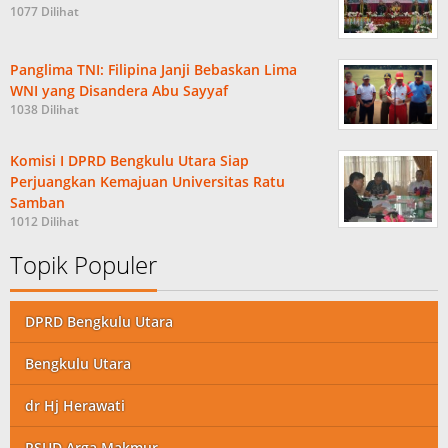
1077 Dilihat
Panglima TNI: Filipina Janji Bebaskan Lima
WNI yang Disandera Abu Sayyaf
1038 Dilihat
Komisi I DPRD Bengkulu Utara Siap
Perjuangkan Kemajuan Universitas Ratu
Samban
1012 Dilihat
Topik Populer
DPRD Bengkulu Utara
Bengkulu Utara
dr Hj Herawati
RSUD Arga Makmur